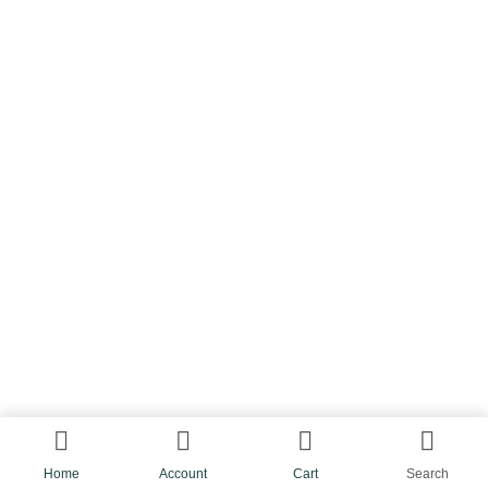
Liens utiles
Accueil
À propos de nous
Nos services
Devenir partenaire
Nos actualités
Contact
Copyright ©2023 HEC Impulse.
Home
Account
Cart
Search